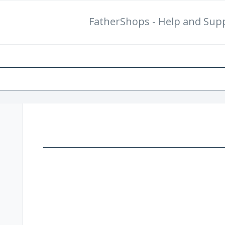
FatherShops - Help and Sup
بطاقة دعم جديدة
تحقق م