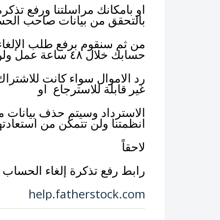
او بامكانك مراسلتنا ورفع تذك
بالتحقق من بيانات صاحب الح
من ثم سنقوم برفع طلب الإلغا
حسابك خلال ٤٨ ساعة عمل ولن يتم
رد الاموال سواء كانت للاشتراك ك
غير قابلة للاسترجاع او
انظمتنا ولن تتمكن من استعادته
لاحقاً
رابط رفع تذكرة إلغاء الحساب
help.fatherstock.com