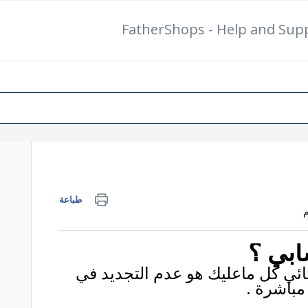
FatherShops - Help and Sup
بطاقة دعم جديدة
تحقق م
طباعة
ابي ؟
ائي كل ماعليك هو عدم التجديد في
مباشرة .